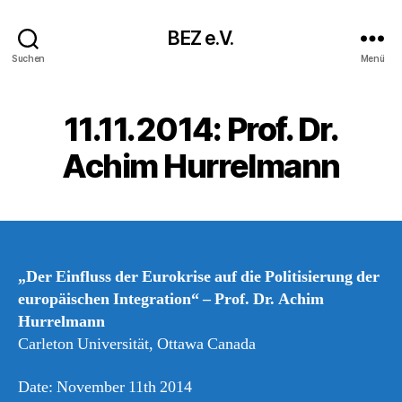
BEZ e.V.
Suchen
Menü
11.11.2014: Prof. Dr.
Achim Hurrelmann
„Der Einfluss der Eurokrise auf die Politisierung der
europäischen Integration“ – Prof. Dr. Achim
Hurrelmann
Carleton Universität, Ottawa Canada
Date: November 11th 2014