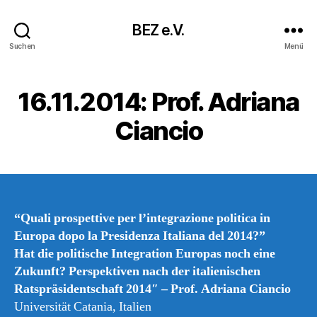
BEZ e.V.
Suchen
Menü
16.11.2014: Prof. Adriana
Ciancio
“Quali prospettive per l’integrazione politica in
Europa dopo la Presidenza Italiana del 2014?”
Hat die politische Integration Europas noch eine
Zukunft? Perspektiven nach der italienischen
Ratspräsidentschaft 2014″ – Prof. Adriana Ciancio
Universität Catania, Italien