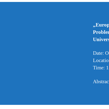
„Europä
Problem
Univer
Date: O
Locatio
Time: 
Abstrac