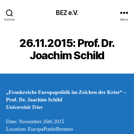
BEZ e.V.
Suchen
Menü
26.11.2015: Prof. Dr.
Joachim Schild
„Frankreichs Europapolitik im Zeichen der Krise“ –
Prof. Dr. Joachim Schild
Universität Trier
Date: November 26th 2015
Location: EuropaPunktBremen